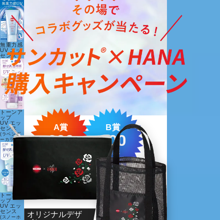
無重力感
UV エッ
センス
トーンア
ップ
UV エッ
A賞
B賞
センス
300
200
(ラベンダ
ーカラー)
名様
名様
トーンア
ップ
UV エッ
センス
オリジナルデザ
(スノーホ