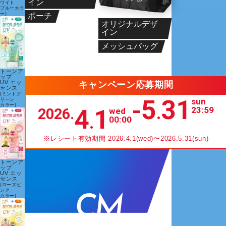
イン
ワイト
ブルーカラ
ポーチ
ー)
オリジナルデザ
イン
メッシュバッグ
トーンア
ップ
UV エッ
キャンペーン応募期間
センス
(ミントグ
5
31
sun
リーン
-
カラー)
.
4
1
23:59
2026.
wed
.
00:00
※レシート有効期間 2026.4.1(wed)〜2026.5.31(sun)
トーンア
ップ
UV エッ
センス
(ローズピ
ンク
CM
カラー)