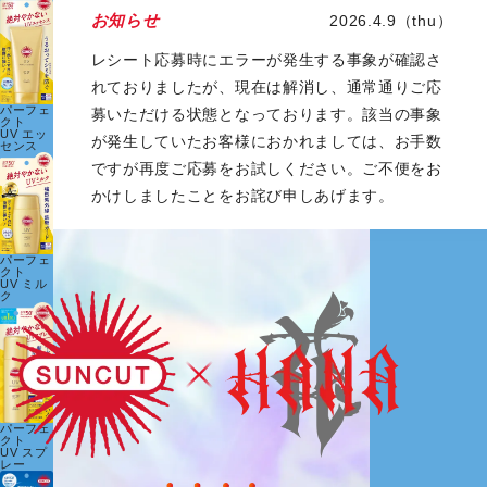
お知らせ
2026.4.9（thu）
レシート応募時にエラーが発生する事象が確認さ
れておりましたが、現在は解消し、通常通りご応
パーフェ
募いただける状態となっております。該当の事象
クト
UV エッ
が発生していたお客様におかれましては、お手数
センス
ですが再度ご応募をお試しください。ご不便をお
かけしましたことをお詫び申しあげます。
パーフェ
クト
UV ミル
ク
パーフェ
クト
UV スプ
レー