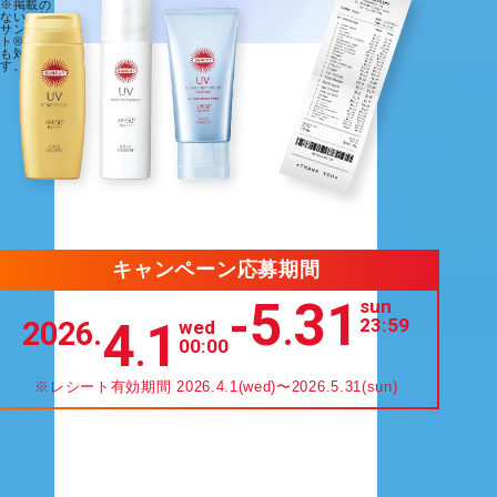
※掲載の
ない、他
サンカッ
ト®商品
も対象で
す。
キャンペーン応募期間
5
31
sun
-
.
4
1
23:59
2026.
wed
.
00:00
※レシート有効期間 2026.4.1(wed)〜2026.5.31(sun)