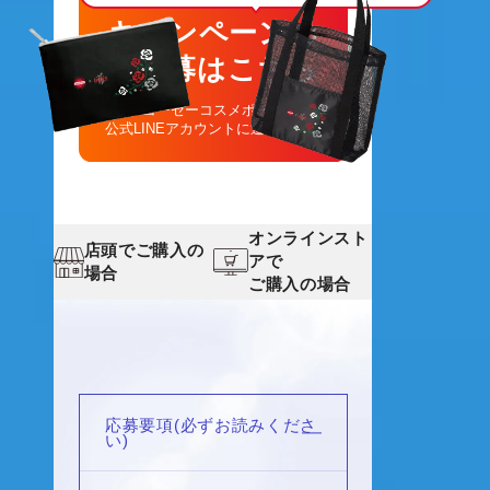
キャンペーンの
ご応募はこちら
コーセーコスメポート
公式
LINE
アカウントに遷移します
オンラインスト
店頭でご購入の
アで
場合
ご購入の場合
応募要項(必ずお読みくださ
い)