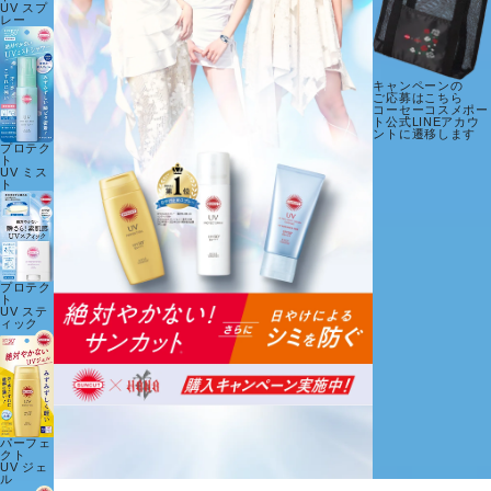
UV スプ
レー
キャンペーンの
ご応募はこちら
コーセーコスメポー
ト公式
LINE
アカウ
ントに遷移します
プロテク
ト
UV ミス
ト
プロテク
ト
UV ステ
ィック
パーフェ
クト
UV ジェ
ル