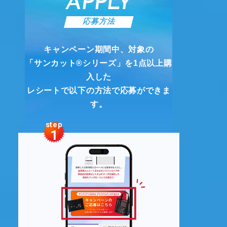
APPLY
応募方法
キャンペーン期間中、対象の
「サンカット®︎シリーズ」を1点以上購
入した
レシートで以下の方法で応募ができま
す。
step
1