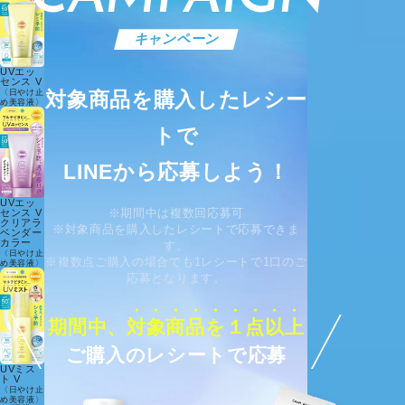
キャンペーン
UVエッ
センス V
対象商品を購入したレシー
〈日やけ止
め美容液〉
トで
LINE
から応募しよう！
UVエッ
センス V
※期間中は複数回応募可
クリアラ
※対象商品を購入したレシートで応募できま
ベンダー
カラー
す。
〈日やけ止
※複数点ご購入の場合でも1レシートで1口のご
め美容液〉
応募となります。
期間中、
対
象
商
品
を
１
点
以
上
ご購入のレシートで応募
UVミス
ト V
〈日やけ止
め美容液〉