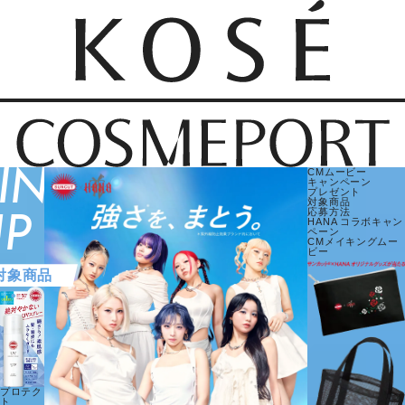
INE
CMムービー
キャンペーン
プレゼント
対象商品
応募方法
P
HANA
コラボキャン
ペーン
CMメイキングムー
ビー
対象商品
プロテク
ト