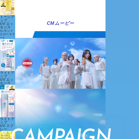
MOVIE
トーンア
ップ
CM
ムービー
UV エッ
センス
(レモンイ
エローカラ
ー)
ライトア
ップ
UV エッ
センス
ライトア
ップ
UV スプ
レー
CAMPAIGN