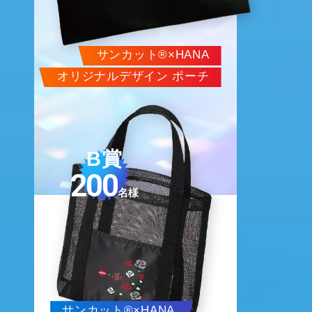
サンカット®×
HANA
オリジナルデザイン ポーチ
B賞
200
名様
サンカット®×
HANA