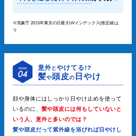
※気象庁 2015年東京の日最大UVインデックス(推定値)よ
り
意外
やけてる!?
と
髪
頭皮
日やけ
や
の
顔や身体にはしっかり日やけ止めを使って
いるのに、
髪や頭皮には何もしていないと
いう人、意外と多いのでは？
髪や頭皮だって紫外線を浴びれば日やけし