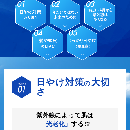
日やけ対策
大切
の
さ
紫外線によって肌は
「光老化」
する!?