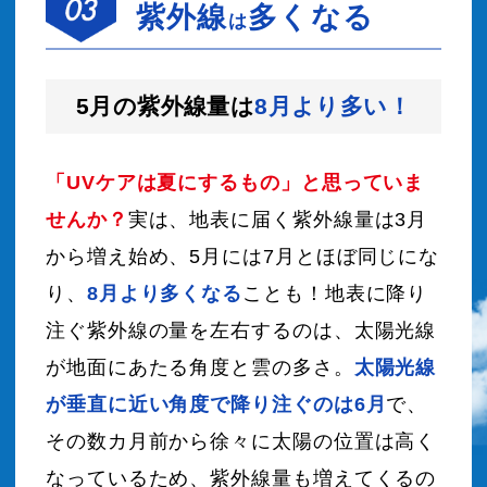
紫外線
多くなる
は
5月の紫外線量は
8月より多い！
「UVケアは夏にするもの」と思っていま
せんか？
実は、地表に届く紫外線量は3月
から増え始め、5月には7月とほぼ同じにな
り、
8月より多くなる
ことも！地表に降り
注ぐ紫外線の量を左右するのは、
太陽光線
が地面にあたる角度と雲の多さ。
太陽光線
が垂直に近い角度で降り注ぐのは6月
で、
その数カ月前から徐々に太陽の位置は高く
なっているため、
紫外線量も増えてくるの