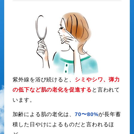
紫外線を浴び続けると、
シミやシワ、弾力
の低下など肌の老化を促進する
と言われて
います。
加齢による肌の老化は、
70〜80%
が長年蓄
積した日やけによるものだと言われるほ