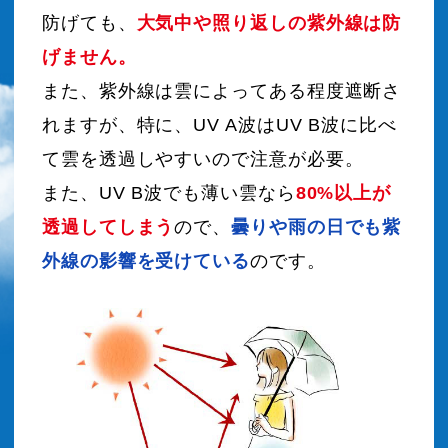
防げても、
大気中や照り返しの紫外線は防
げません。
また、紫外線は雲によってある程度遮断さ
れますが、特に、UV A波はUV B波に比べ
て雲を透過しやすいので注意が必要。
また、UV B波でも薄い雲なら
80%以上が
透過してしまう
ので、
曇りや雨の日でも紫
外線の影響を受けている
のです。