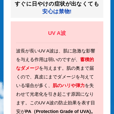
すぐに日やけの症状が出なくても
安心は禁物!
UV A波
波長が長いUV A波は、肌に急激な影響
を与える作用は弱いのですが、
蓄積的
なダメージ
を与えます。肌の奥まで届
くので、真皮にまでダメージを与えて
いる場合が多く、
肌のハリや弾力
を失
わせて光老化を引き起こす原因になり
ます。このUV A波の防止効果を表す目
安が
PA（Protection Grade of UVA)。