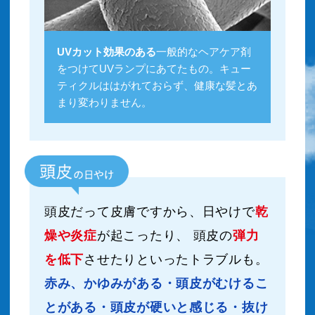
UVカット効果のある
一般的なヘアケア剤
をつけてUVランプにあてたもの。キュー
ティクルははがれておらず、健康な髪とあ
まり変わりません。
頭皮だって皮膚ですから、日やけで
乾
燥や炎症
が起こったり、 頭皮の
弾力
を低下
させたりといったトラブルも。
赤み、かゆみがある・頭皮がむけるこ
とがある・頭皮が硬いと感じる・抜け