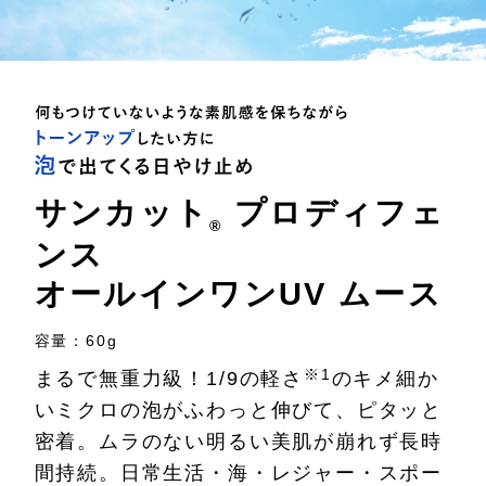
サンカット
プロディフェ
®
ンス
オールインワンUV ムース
容量：60g
※1
まるで無重力級！1/9の軽さ
のキメ細か
いミクロの泡がふわっと
伸びて、ピタッと
密着。ムラのない明るい美肌が崩れず長時
間持続。
日常生活・海・レジャー・スポー